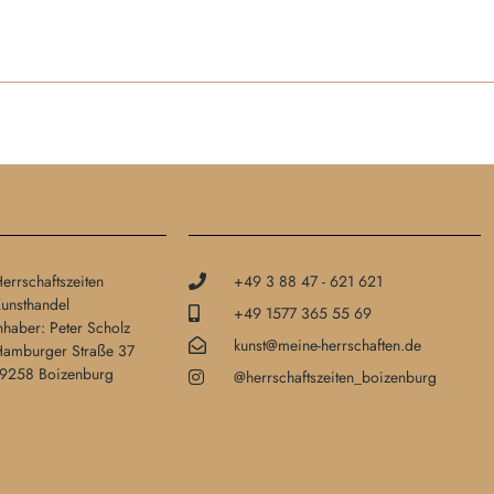
errschaftszeiten
+49 3 88 47 - 621 621
unsthandel
+49 1577 365 55 69
nhaber: Peter Scholz
kunst@meine-herrschaften.de
amburger Straße 37
9258 Boizenburg
@herrschaftszeiten_boizenburg