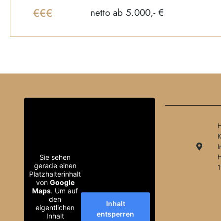
€€€
netto ab 5.000,- €
H
K
I
H
Sie sehen
gerade einen
1
Platzhalterinhalt
von
Google
Maps
. Um auf
den
Inhalt
eigentlichen
entsperren
Inhalt